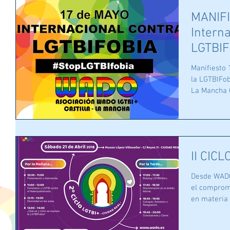
MANIFI
Interna
LGTBIF
Manifiesto 
la LGTBIFob
La Mancha O
II CIC
Desde WADO
el compromi
en materia 