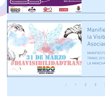
Manifie
la Vis
Asocia
MANIFIESTO
TRANS 201
LA MANCHA E
1
2
3