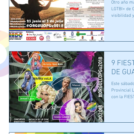
Otro año má
LGTBI+ de G
visibilidad 
9 FIES
DE GU
Este sábad
Provincial
con la FIE