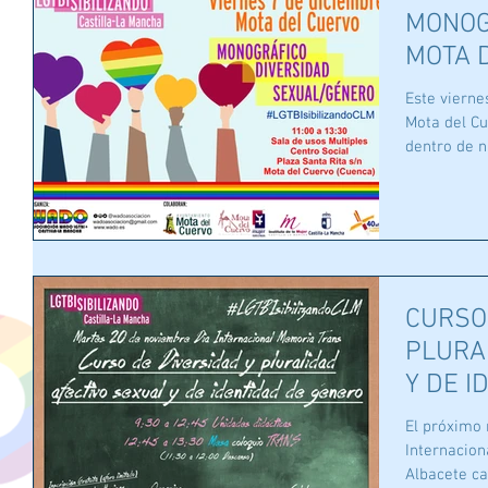
MONOG
MOTA 
Este vierne
Mota del Cu
dentro de n
CURSO
PLURA
Y DE I
DIA M
El próximo 
Internacional d
Albacete cap