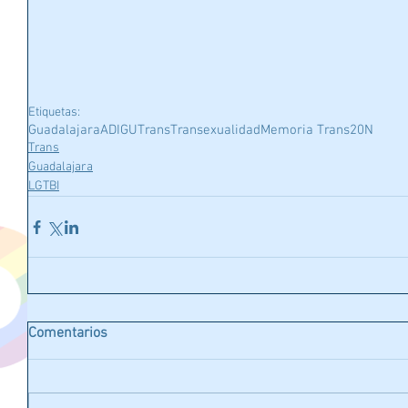
Etiquetas:
Guadalajara
ADIGU
Trans
Transexualidad
Memoria Trans
20N
Trans
Guadalajara
LGTBI
Comentarios