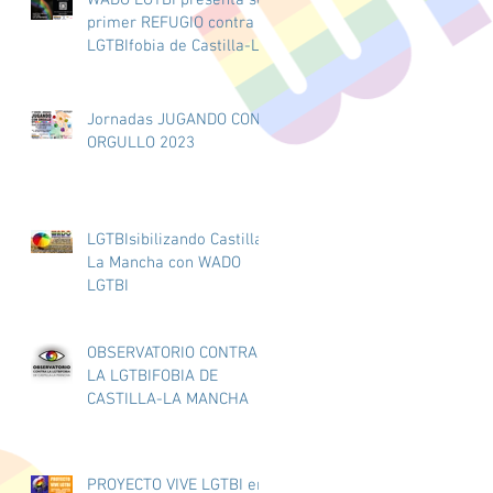
AYUNTAMIENTO DE
primer REFUGIO contra la
GUADALAJARA
LGTBIfobia de Castilla-La
Mancha.
l
Jornadas JUGANDO CON
ORGULLO 2023
LGTBIsibilizando Castilla-
La Mancha con WADO
LGTBI
OBSERVATORIO CONTRA
LA LGTBIFOBIA DE
CASTILLA-LA MANCHA
PROYECTO VIVE LGTBI en