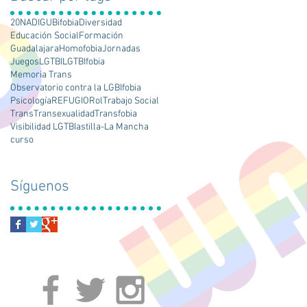
20N
ADIGU
Bifobia
Diversidad
Educación Social
Formación
Guadalajara
Homofobia
Jornadas
Juegos
LGTBI
LGTBIfobia
Memoria Trans
Observatorio contra la LGBIfobia
Psicología
REFUGIO
Rol
Trabajo Social
Trans
Transexualidad
Transfobia
Visibilidad LGTBI
astilla-La Mancha
curso
Síguenos