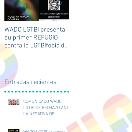
WADO LGTBI presenta
Jornadas JUGANDO
su primer REFUGIO
CON ORGULLO 2023
contra la LGTBIfobia de
Castilla-La Mancha.
Entradas recientes
COMUNICADO WADO
LGTBI DE RECHAZO ANTE
LA NEGATIVA DE
COLOCACIÓN DE
BANDERA LGTBI EN EL
WADO LGTBI presenta su