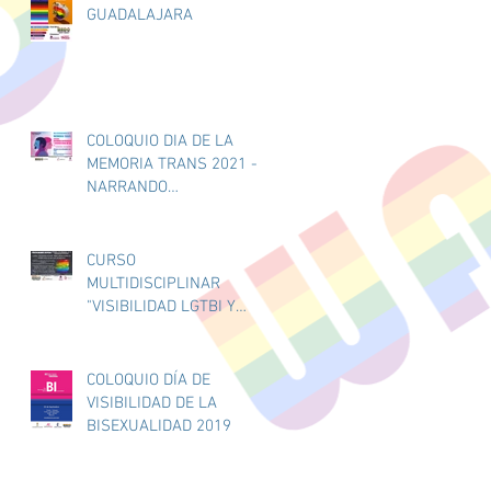
GUADALAJARA
COLOQUIO DIA DE LA
MEMORIA TRANS 2021 -
NARRANDO
a
EXPERIENCIAS Y
e
DESMINTIENDO MITOS -
20/11/2021
CURSO
MULTIDISCIPLINAR
"VISIBILIDAD LGTBI Y
SALUD MENTAL" PARA
PROFESIONALES
COLOQUIO DÍA DE
VISIBILIDAD DE LA
BISEXUALIDAD 2019