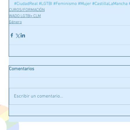
#CiudadReal
#LGTBI
#Feminismo
#Mujer
#CastillaLaMancha
CUROS/FORMACIÓN
WADO LGTBI+ CLM
Género
Comentarios
Escribir un comentario...