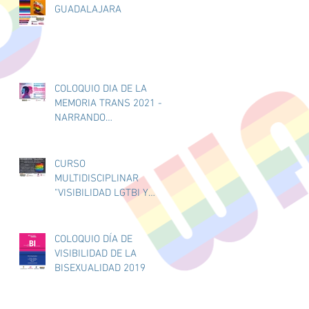
GUADALAJARA
COLOQUIO DIA DE LA
MEMORIA TRANS 2021 -
NARRANDO
EXPERIENCIAS Y
DESMINTIENDO MITOS -
20/11/2021
CURSO
MULTIDISCIPLINAR
"VISIBILIDAD LGTBI Y
SALUD MENTAL" PARA
PROFESIONALES
COLOQUIO DÍA DE
VISIBILIDAD DE LA
BISEXUALIDAD 2019