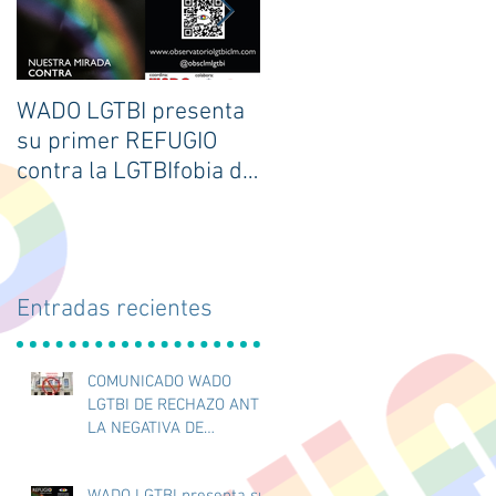
ad
WADO LGTBI presenta
Jornadas JUGANDO
su primer REFUGIO
CON ORGULLO 2023
contra la LGTBIfobia de
Castilla-La Mancha.
L
Entradas recientes
COMUNICADO WADO
LGTBI DE RECHAZO ANTE
LA NEGATIVA DE
COLOCACIÓN DE
BANDERA LGTBI EN EL
WADO LGTBI presenta su