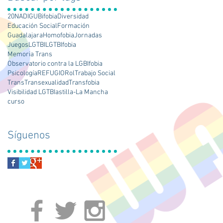
20N
ADIGU
Bifobia
Diversidad
Educación Social
Formación
Guadalajara
Homofobia
Jornadas
Juegos
LGTBI
LGTBIfobia
Memoria Trans
Observatorio contra la LGBIfobia
Psicología
REFUGIO
Rol
Trabajo Social
Trans
Transexualidad
Transfobia
Visibilidad LGTBI
astilla-La Mancha
curso
Síguenos