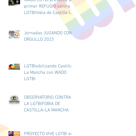
AYUNTAMIENTO DE
primer REFUGIO contra la
GUADALAJARA
LGTBIfobia de Castilla-La
Mancha.
Jornadas JUGANDO CON
ORGULLO 2023
LGTBIsibilizando Castilla-
La Mancha con WADO
LGTBI
OBSERVATORIO CONTRA
LA LGTBIFOBIA DE
CASTILLA-LA MANCHA
PROYECTO VIVE LGTBI en