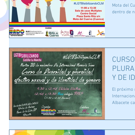
Mota del Cu
dentro de n
CURSO
PLURA
Y DE I
DIA M
El próximo 
Internacional d
Albacete cap