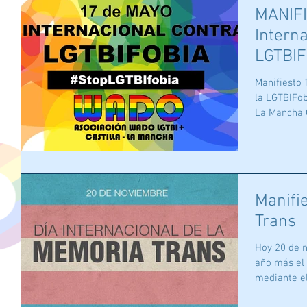
MANIFI
Interna
LGTBIF
Manifiesto 
la LGTBIFob
La Mancha O
Manifi
Trans
Hoy 20 de 
año más el 
mediante el