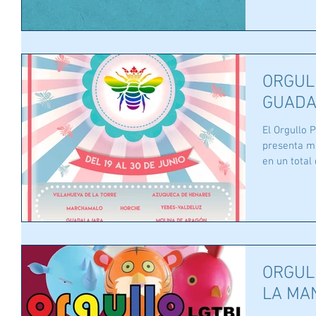
ORGUL
GUADA
El Orgullo 
presenta má
en un total 
ORGUL
LA MA