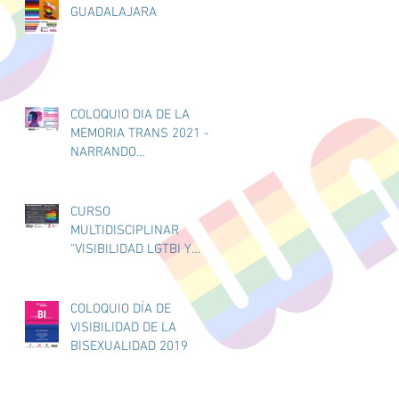
GUADALAJARA
COLOQUIO DIA DE LA
MEMORIA TRANS 2021 -
NARRANDO
EXPERIENCIAS Y
DESMINTIENDO MITOS -
20/11/2021
CURSO
MULTIDISCIPLINAR
"VISIBILIDAD LGTBI Y
SALUD MENTAL" PARA
PROFESIONALES
COLOQUIO DÍA DE
VISIBILIDAD DE LA
BISEXUALIDAD 2019