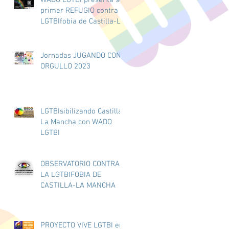
AYUNTAMIENTO DE
primer REFUGIO contra la
GUADALAJARA
LGTBIfobia de Castilla-La
Mancha.
Jornadas JUGANDO CON
ORGULLO 2023
LGTBIsibilizando Castilla-
La Mancha con WADO
LGTBI
OBSERVATORIO CONTRA
LA LGTBIFOBIA DE
CASTILLA-LA MANCHA
PROYECTO VIVE LGTBI en