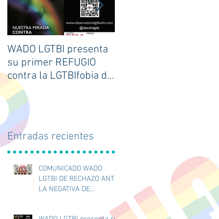
WADO LGTBI presenta
Jornadas JUGANDO
su primer REFUGIO
CON ORGULLO 2023
contra la LGTBIfobia de
Castilla-La Mancha.
Entradas recientes
COMUNICADO WADO
LGTBI DE RECHAZO ANTE
LA NEGATIVA DE
COLOCACIÓN DE
BANDERA LGTBI EN EL
WADO LGTBI presenta su