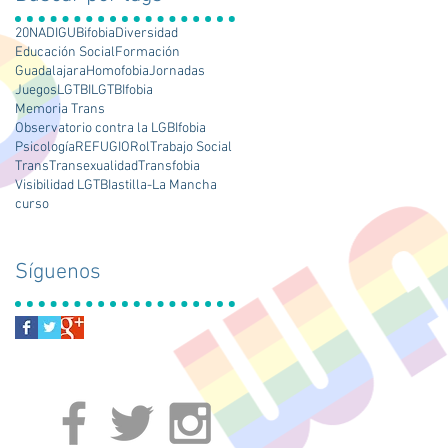
20N
ADIGU
Bifobia
Diversidad
Educación Social
Formación
Guadalajara
Homofobia
Jornadas
Juegos
LGTBI
LGTBIfobia
Memoria Trans
Observatorio contra la LGBIfobia
Psicología
REFUGIO
Rol
Trabajo Social
Trans
Transexualidad
Transfobia
Visibilidad LGTBI
astilla-La Mancha
curso
Síguenos