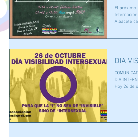
DIA M
El próximo 
Internacional d
Albacete cap
DIA VI
COMUNICAD
DÍA INTERN
Hoy 26 de oc